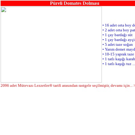
Püreli Domates Dolması
• 16 adet orta boy 
• 2 adet orta boy pa
• 1 çay bardağı süt
• 1 çay bardağı ayç
• 5 adet taze soğan
• Yarım demet may
• 10-15 yaprak taze
• 1 tatlı kaşığı kara
• 1 tatlı kaşığı tuz ...
2096 adet Mütevazı Lezzetler® tarifi arasından rastgele seçilmiştir, devamı için... 