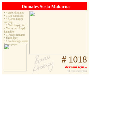
Domates Soslu Makarna
• 4 Adet domates
• 1 Diş sarımsak
• 4 Çorba kaşığı
sıvıyağ
• 1 Tatlı kaşığı tuz
• Yarım tatlı kaşığı
karabiber
• 1 Paket makarna
• Üzeri İçin;
• 1 Su bardağı rende
beyaz peynir
# 1018
devamı için »
ml.md reklamları